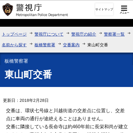
このページの本文へ移動
サイトマップ
トップページ
警視庁について
警視庁の紹介
警察署一覧
名前から探す
板橋警察署
交番案内
東山町交番
板橋警察署
東山町交番
更新日：2018年2月28日
交番は、環状七号線と川越街道の交差点に位置し、交差
点に車両の通行が途絶えることはありません。
交番に隣接している長命寺は約460年前に長栄和尚が建立