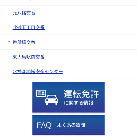
元八幡交番
北砂五丁目交番
番所橋交番
東大島駅前交番
水神森地域安全センター