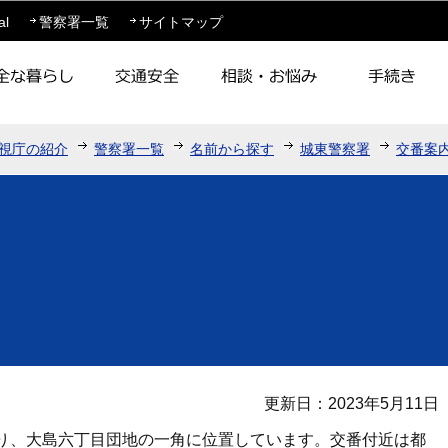
このページの本文へ移動
al
警察署一覧
サイトマップ
視庁の紹介
警察署一覧
名前から探す
城東警察署
交番案
更新日：2023年5月11日
り、大島六丁目団地の一角に位置しています。交番付近は都