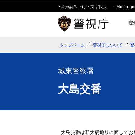
音声読み上げ・文字拡大
Multilingu
トップページ
警視庁について
警
城東警察署
大島交番
大島交番は新大橋通りに面してお