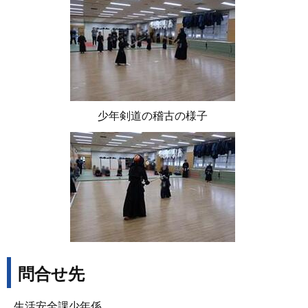
少年剣道の稽古の様子
問合せ先
生活安全課少年係