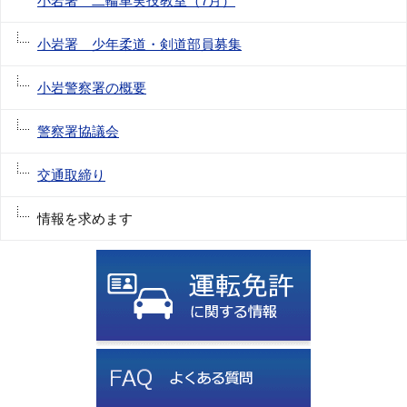
小岩署 二輪車実技教室（7月）
小岩署 少年柔道・剣道部員募集
小岩警察署の概要
警察署協議会
交通取締り
情報を求めます