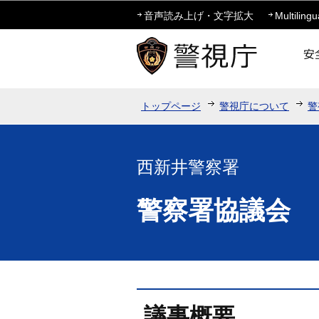
音声読み上げ・文字拡大
Multilingu
トップページ
警視庁について
警
西新井警察署
警察署協議会
議事概要