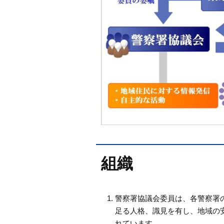
組織
警察署協議会委員は、各警察署
足る人格、識見を有し、地域の安
れています。