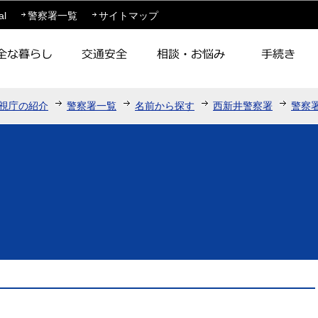
このページの本文へ移動
al
警察署一覧
サイトマップ
視庁の紹介
警察署一覧
名前から探す
西新井警察署
警察