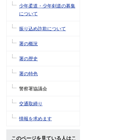
少年柔道・少年剣道の募集
について
振り込め詐欺について
署の概況
署の歴史
署の特色
警察署協議会
交通取締り
情報を求めます
このページを見ている人はこ