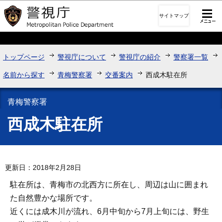
このページの本文へ移動
サイトマップ
トップページ
警視庁について
警視庁の紹介
警察署一覧
名前から探す
青梅警察署
交番案内
西成木駐在所
青梅警察署
西成木駐在所
更新日：2018年2月28日
駐在所は、青梅市の北西方に所在し、周辺は山に囲まれ
た自然豊かな場所です。
近くには成木川が流れ、6月中旬から7月上旬には、野生