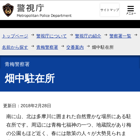
このページの本文へ移動
サイトマップ
トップページ
警視庁について
警視庁の紹介
警察署一覧
名前から探す
青梅警察署
交番案内
畑中駐在所
青梅警察署
畑中駐在所
更新日：2018年2月28日
南に山、北は多摩川に囲まれた自然豊かな場所にある駐
在所です。周辺には青梅七福神の一つ、地蔵院があり梅
の公園もほど近く、春には散策の人々が大勢見られま