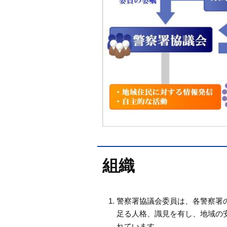
組織
警察署協議会委員は、各警察署
足る人格、識見を有し、地域の安
れています。