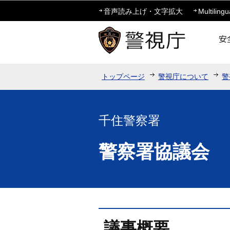
音声読み上げ・文字拡大
Multilingu
トップページ
警視庁について
警
千住警察署
警察署協議会
議事概要