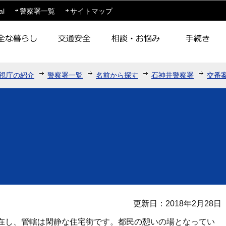
このページの本文へ移動
al
警察署一覧
サイトマップ
視庁の紹介
警察署一覧
名前から探す
石神井警察署
交番
更新日：2018年2月28日
在し、管轄は閑静な住宅街です。都民の憩いの場となってい