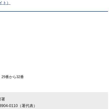
イト）
、29番から32番
察署
3904-0110（署代表）