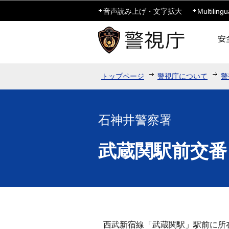
音声読み上げ・文字拡大
Multilingu
トップページ
警視庁について
警
石神井警察署
武蔵関駅前交番
西武新宿線「武蔵関駅」駅前に所