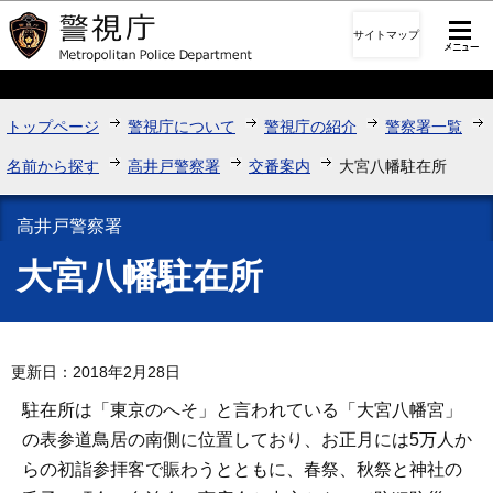
このページの本文へ移動
サイトマップ
トップページ
警視庁について
警視庁の紹介
警察署一覧
名前から探す
高井戸警察署
交番案内
大宮八幡駐在所
高井戸警察署
大宮八幡駐在所
更新日：2018年2月28日
駐在所は「東京のへそ」と言われている「大宮八幡宮」
の表参道鳥居の南側に位置しており、お正月には5万人か
らの初詣参拝客で賑わうとともに、春祭、秋祭と神社の