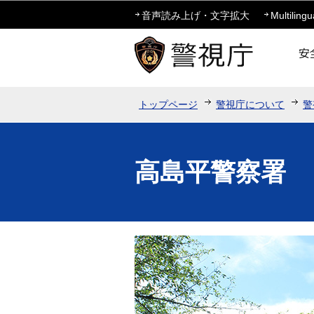
音声読み上げ・文字拡大
Multilingu
トップページ
警視庁について
警
高島平警察署