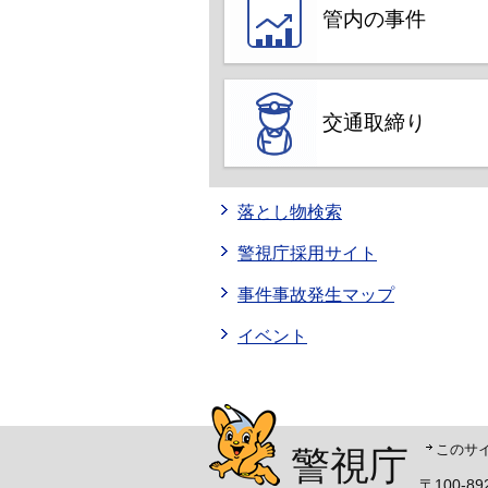
管内の事件
交通取締り
落とし物検索
警視庁採用サイト
事件事故発生マップ
イベント
警視庁シンボルマスコッ
このサ
警視庁
〒100-