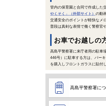
管内の保育園と合同で作成した
やくそく」（外部サイト）
の動
交通安全のポイントが軽快なメ
普段は真剣な表情で働く警察官
お車でお越しの
高島平警察署に来庁者用の駐車
446号）に駐車する方は、パー
を購入しフロントガラスに貼付
高島平警察署につ