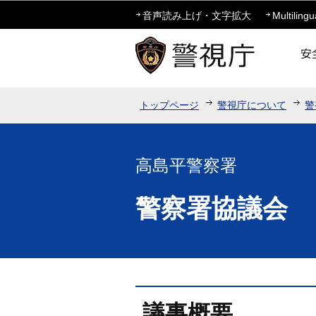
音声読み上げ・文字拡大
Multilingu
トップページ
警視庁について
警
高島平警察署
警察署協議会
議事概要