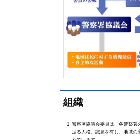
組織
警察署協議会委員は、各警察署
足る人格、識見を有し、地域の安
れています。