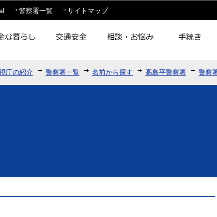
このページの本文へ移動
al
警察署一覧
サイトマップ
視庁の紹介
警察署一覧
名前から探す
高島平警察署
警察