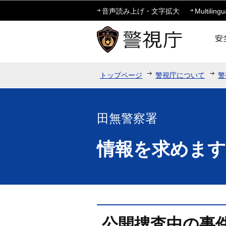
音声読み上げ・文字拡大
Multilingu
トップページ
警視庁について
警
田無警察署
情報を求めます
公開捜査中の事