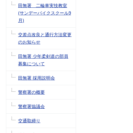
田無署 二輪車実技教室
(サンデーバイクスクール9
月)
交差点改良と通行方法変更
のお知らせ
田無署 少年柔剣道の部員
募集について
田無署 採用説明会
警察署の概要
警察署協議会
交通取締り