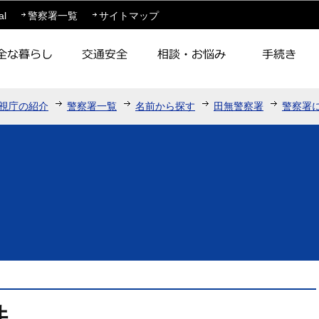
このページの本文へ移動
al
警察署一覧
サイトマップ
視庁の紹介
警察署一覧
名前から探す
田無警察署
警察署
件