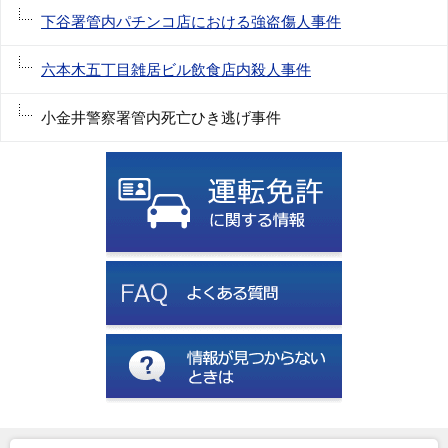
下谷署管内パチンコ店における強盗傷人事件
六本木五丁目雑居ビル飲食店内殺人事件
小金井警察署管内死亡ひき逃げ事件