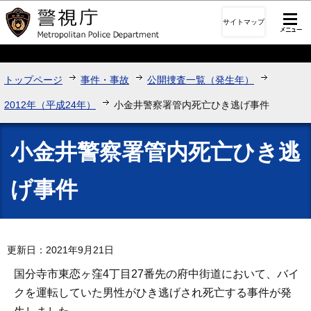
このページの本文へ移動
サイトマップ
トップページ
事件・事故
公開捜査一覧（発生年）
2012年（平成24年）
小金井警察署管内死亡ひき逃げ事件
小金井警察署管内死亡ひき逃
げ事件
更新日：2021年9月21日
国分寺市東恋ヶ窪4丁目27番先の府中街道において、バイ
クを運転していた男性がひき逃げされ死亡する事件が発