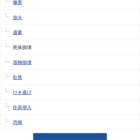
傷害
放火
遺棄
死体損壊
器物損壊
監禁
ひき逃げ
住居侵入
恐喝