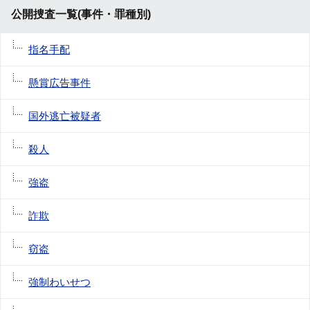
公開捜査一覧(事件・罪種別)
指名手配
懸賞広告事件
国外逃亡被疑者
殺人
強盗
詐欺
窃盗
強制わいせつ