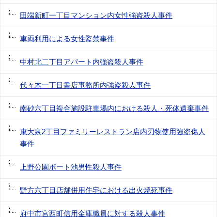
田端新町一丁目マンション内女性強盗殺人事件
車両利用による女性監禁事件
中村北二丁目アパート内強盗殺人事件
代々木一丁目書店事務所内強盗殺人事件
南砂六丁目複合施設駐車場内における殺人・死体遺棄事件
東大泉2丁目ファミリーレストラン店内刃物使用強盗傷人
事件
上野公園ボート池男性殺人事件
野方六丁目店舗併用住宅における出火焼死事件
府中市宮西町信用金庫職員に対する殺人事件