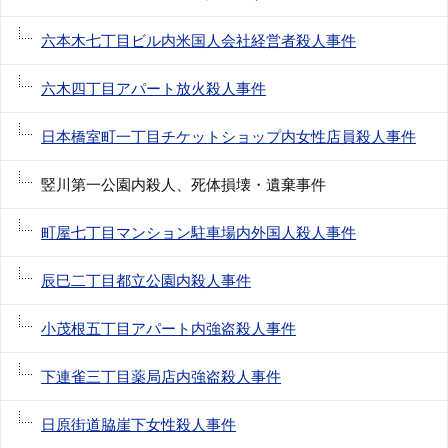
六本木七丁目ビル内米国人会社経営者殺人事件
六木四丁目アパート放火殺人事件
日本橋室町一丁目チケットショップ内女性店員殺人事件
竪川第一公園内殺人、死体損壊・遺棄事件
町屋七丁目マンション駐車場内外国人殺人事件
辰巳二丁目都立公園内殺人事件
小茂根五丁目アパート内強盗殺人事件
下連雀三丁目薬局店内強盗殺人事件
日原街道脇崖下女性殺人事件