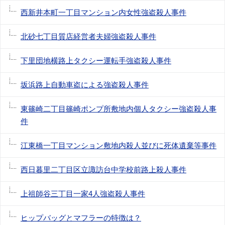
西新井本町一丁目マンション内女性強盗殺人事件
北砂七丁目質店経営者夫婦強盗殺人事件
下里団地横路上タクシー運転手強盗殺人事件
坂浜路上自動車盗による強盗殺人事件
東篠崎二丁目篠崎ポンプ所敷地内個人タクシー強盗殺人事
件
江東橋一丁目マンション敷地内殺人並びに死体遺棄等事件
西日暮里二丁目区立諏訪台中学校前路上殺人事件
上祖師谷三丁目一家4人強盗殺人事件
ヒップバッグとマフラーの特徴は？