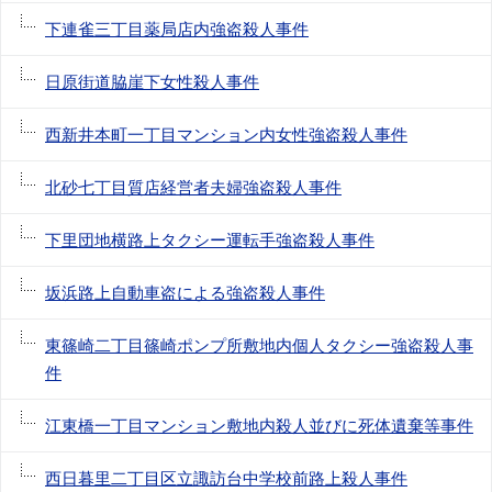
下連雀三丁目薬局店内強盗殺人事件
日原街道脇崖下女性殺人事件
西新井本町一丁目マンション内女性強盗殺人事件
北砂七丁目質店経営者夫婦強盗殺人事件
下里団地横路上タクシー運転手強盗殺人事件
坂浜路上自動車盗による強盗殺人事件
東篠崎二丁目篠崎ポンプ所敷地内個人タクシー強盗殺人事
件
江東橋一丁目マンション敷地内殺人並びに死体遺棄等事件
西日暮里二丁目区立諏訪台中学校前路上殺人事件