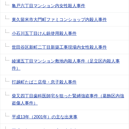
亀戸六丁目マンション内女性殺人事件
東久留米市大門町ファミコンショップ内殺人事件
小石川五丁目けん銃使用殺人事件
世田谷区新町二丁目新築工事現場内女性殺人事件
綾瀬五丁目マンション敷地内殺人事件（足立区内殺人事
件）
打越町たばこ店母・息子殺人事件
柴又四丁目歯科医師宅を狙った緊縛強盗事件（葛飾区内強
盗傷人事件）
平成13年（2001年）の主な出来事