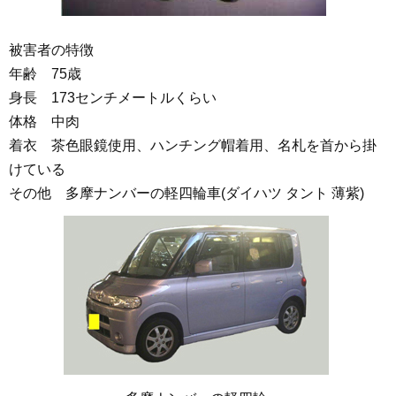
被害者の特徴
年齢 75歳
身長 173センチメートルくらい
体格 中肉
着衣 茶色眼鏡使用、ハンチング帽着用、名札を首から掛
けている
その他 多摩ナンバーの軽四輪車(ダイハツ タント 薄紫)