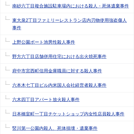
南砂六丁目複合施設駐車場内における殺人・死体遺棄事件
東大泉2丁目ファミリーレストラン店内刃物使用強盗傷人
事件
上野公園ボート池男性殺人事件
野方六丁目店舗併用住宅における出火焼死事件
府中市宮西町信用金庫職員に対する殺人事件
六本木七丁目ビル内米国人会社経営者殺人事件
六木四丁目アパート放火殺人事件
日本橋室町一丁目チケットショップ内女性店員殺人事件
竪川第一公園内殺人、死体損壊・遺棄事件