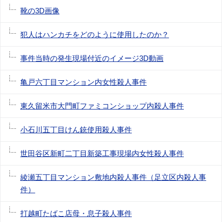
靴の3D画像
犯人はハンカチをどのように使用したのか？
事件当時の発生現場付近のイメージ3D動画
亀戸六丁目マンション内女性殺人事件
東久留米市大門町ファミコンショップ内殺人事件
小石川五丁目けん銃使用殺人事件
世田谷区新町二丁目新築工事現場内女性殺人事件
綾瀬五丁目マンション敷地内殺人事件（足立区内殺人事
件）
打越町たばこ店母・息子殺人事件