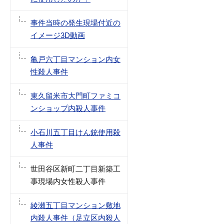
事件当時の発生現場付近の
イメージ3D動画
亀戸六丁目マンション内女
性殺人事件
東久留米市大門町ファミコ
ンショップ内殺人事件
小石川五丁目けん銃使用殺
人事件
世田谷区新町二丁目新築工
事現場内女性殺人事件
綾瀬五丁目マンション敷地
内殺人事件（足立区内殺人