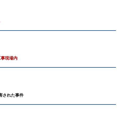
ろ
工事現場内
害された事件