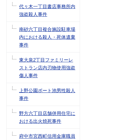
代々木一丁目書店事務所内
強盗殺人事件
南砂六丁目複合施設駐車場
内における殺人・死体遺棄
事件
東大泉2丁目ファミリーレ
ストラン店内刃物使用強盗
傷人事件
上野公園ボート池男性殺人
事件
野方六丁目店舗併用住宅に
おける出火焼死事件
府中市宮西町信用金庫職員