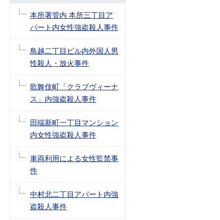
本所署管内 本所三丁目ア
パート内女性強盗殺人事件
鳥越二丁目ビル内外国人男
性殺人・放火事件
歌舞伎町「クラブヴィーナ
ス」内強盗殺人事件
田端新町一丁目マンション
内女性強盗殺人事件
車両利用による女性監禁事
件
中村北二丁目アパート内強
盗殺人事件