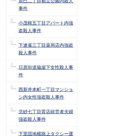
辰巳二丁目都立公園内殺人
事件
小茂根五丁目アパート内強
盗殺人事件
下連雀三丁目薬局店内強盗
殺人事件
日原街道脇崖下女性殺人事
件
西新井本町一丁目マンショ
ン内女性強盗殺人事件
北砂七丁目質店経営者夫婦
強盗殺人事件
下里団地横路上タクシー運