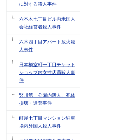
に対する殺人事件
六本木七丁目ビル内米国人
会社経営者殺人事件
六木四丁目アパート放火殺
人事件
日本橋室町一丁目チケット
ショップ内女性店員殺人事
件
竪川第一公園内殺人、死体
損壊・遺棄事件
町屋七丁目マンション駐車
場内外国人殺人事件