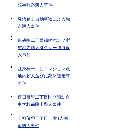
転手強盗殺人事件
坂浜路上自動車盗による強
盗殺人事件
東篠崎二丁目篠崎ポンプ所
敷地内個人タクシー強盗殺
人事件
江東橋一丁目マンション敷
地内殺人並びに死体遺棄等
事件
西日暮里二丁目区立諏訪台
中学校前路上殺人事件
上祖師谷三丁目一家4人強
盗殺人事件