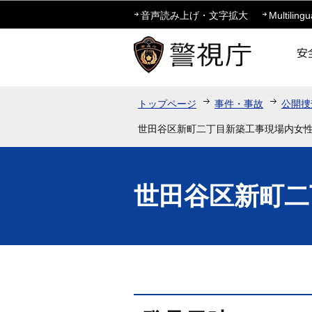
音声読み上げ・文字拡大
Multilingu
トップページ
事件・事故
公開捜
世田谷区新町二丁目新築工事現場内女
世田谷区新町二