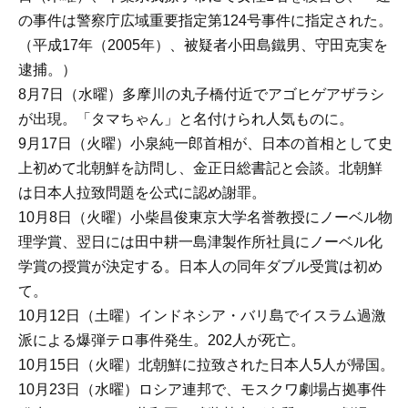
の事件は警察庁広域重要指定第124号事件に指定された。
（平成17年（2005年）、被疑者小田島鐵男、守田克実を
逮捕。）
8月7日（水曜）多摩川の丸子橋付近でアゴヒゲアザラシ
が出現。「タマちゃん」と名付けられ人気ものに。
9月17日（火曜）小泉純一郎首相が、日本の首相として史
上初めて北朝鮮を訪問し、金正日総書記と会談。北朝鮮
は日本人拉致問題を公式に認め謝罪。
10月8日（火曜）小柴昌俊東京大学名誉教授にノーベル物
理学賞、翌日には田中耕一島津製作所社員にノーベル化
学賞の授賞が決定する。日本人の同年ダブル受賞は初め
て。
10月12日（土曜）インドネシア・バリ島でイスラム過激
派による爆弾テロ事件発生。202人が死亡。
10月15日（火曜）北朝鮮に拉致された日本人5人が帰国。
10月23日（水曜）ロシア連邦で、モスクワ劇場占拠事件