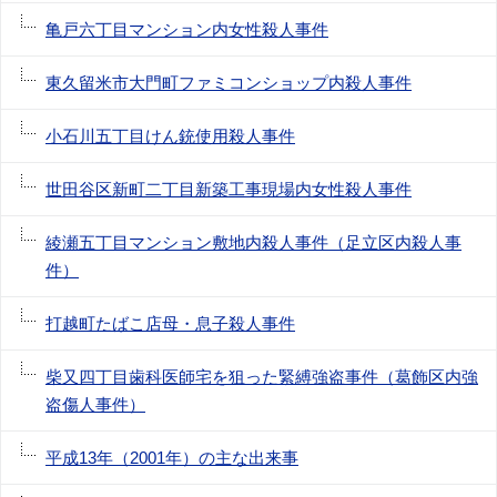
亀戸六丁目マンション内女性殺人事件
東久留米市大門町ファミコンショップ内殺人事件
小石川五丁目けん銃使用殺人事件
世田谷区新町二丁目新築工事現場内女性殺人事件
綾瀬五丁目マンション敷地内殺人事件（足立区内殺人事
件）
打越町たばこ店母・息子殺人事件
柴又四丁目歯科医師宅を狙った緊縛強盗事件（葛飾区内強
盗傷人事件）
平成13年（2001年）の主な出来事