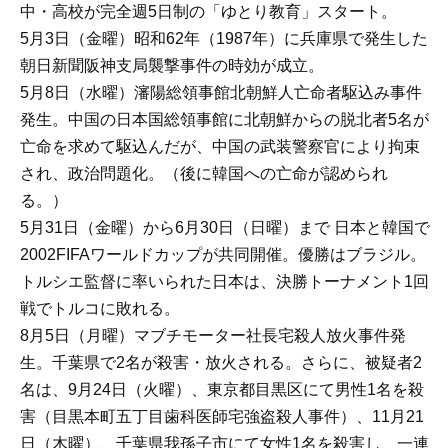
中・高校が完全週5日制の「ゆとり教育」スタート。
5月3日（金曜）昭和62年（1987年）に兵庫県で発生した
朝日新聞阪神支局襲撃事件の時効が成立。
5月8日（水曜）瀋陽総領事館北朝鮮人亡命者駆込み事件
発生。中国の日本国総領事館に北朝鮮からの脱北者5名が
亡命を求めて駆込んだが、中国の武装警察官により拘束
され、政治問題化。（後に韓国への亡命が認められ
る。）
5月31日（金曜）から6月30日（日曜）まで 日本と韓国で
2002FIFAワールドカップが共同開催。優勝はブラジル。
トルシエ監督に率いられた日本は、決勝トーナメント1回
戦でトルコに敗れる。
8月5日（月曜）マブチモーター社長宅殺人放火事件発
生。千葉県で2名が殺害・放火される。さらに、被疑者2
名は、9月24日（火曜）、東京都目黒区にて男性1名を殺
害（目黒本町五丁目歯科医師宅強盗殺人事件）、11月21
日（木曜）、千葉県我孫子市にて女性1名を殺害し、一連