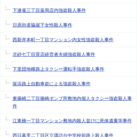
下連雀三丁目薬局店内強盗殺人事件
日原街道脇崖下女性殺人事件
西新井本町一丁目マンション内女性強盗殺人事件
北砂七丁目質店経営者夫婦強盗殺人事件
下里団地横路上タクシー運転手強盗殺人事件
坂浜路上自動車盗による強盗殺人事件
東篠崎二丁目篠崎ポンプ所敷地内個人タクシー強盗殺人事
件
江東橋一丁目マンション敷地内殺人並びに死体遺棄等事件
西日暮里二丁目区立諏訪台中学校前路上殺人事件