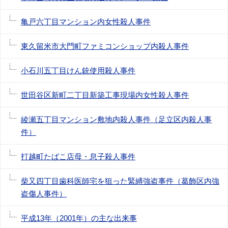
亀戸六丁目マンション内女性殺人事件
東久留米市大門町ファミコンショップ内殺人事件
小石川五丁目けん銃使用殺人事件
世田谷区新町二丁目新築工事現場内女性殺人事件
綾瀬五丁目マンション敷地内殺人事件（足立区内殺人事
件）
打越町たばこ店母・息子殺人事件
柴又四丁目歯科医師宅を狙った緊縛強盗事件（葛飾区内強
盗傷人事件）
平成13年（2001年）の主な出来事