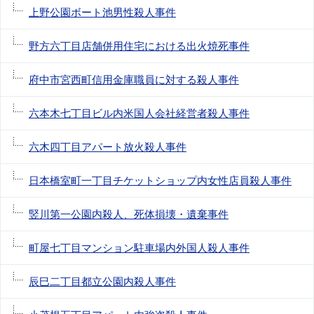
上野公園ボート池男性殺人事件
野方六丁目店舗併用住宅における出火焼死事件
府中市宮西町信用金庫職員に対する殺人事件
六本木七丁目ビル内米国人会社経営者殺人事件
六木四丁目アパート放火殺人事件
日本橋室町一丁目チケットショップ内女性店員殺人事件
竪川第一公園内殺人、死体損壊・遺棄事件
町屋七丁目マンション駐車場内外国人殺人事件
辰巳二丁目都立公園内殺人事件