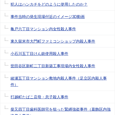
犯人はハンカチをどのように使用したのか？
事件当時の発生現場付近のイメージ3D動画
亀戸六丁目マンション内女性殺人事件
東久留米市大門町ファミコンショップ内殺人事件
小石川五丁目けん銃使用殺人事件
世田谷区新町二丁目新築工事現場内女性殺人事件
綾瀬五丁目マンション敷地内殺人事件（足立区内殺人事
件）
打越町たばこ店母・息子殺人事件
柴又四丁目歯科医師宅を狙った緊縛強盗事件（葛飾区内強