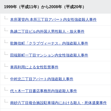
1999年（平成11年）から2008年（平成20年）
本所署管内 本所三丁目アパート内女性強盗殺人事件
鳥越二丁目ビル内外国人男性殺人・放火事件
歌舞伎町「クラブヴィーナス」内強盗殺人事件
田端新町一丁目マンション内女性強盗殺人事件
車両利用による女性監禁事件
中村北二丁目アパート内強盗殺人事件
代々木一丁目書店事務所内強盗殺人事件
南砂六丁目複合施設駐車場内における殺人・死体遺棄事件