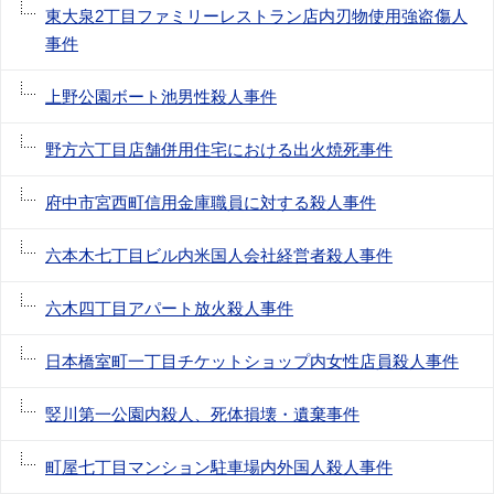
東大泉2丁目ファミリーレストラン店内刃物使用強盗傷人
事件
上野公園ボート池男性殺人事件
野方六丁目店舗併用住宅における出火焼死事件
府中市宮西町信用金庫職員に対する殺人事件
六本木七丁目ビル内米国人会社経営者殺人事件
六木四丁目アパート放火殺人事件
日本橋室町一丁目チケットショップ内女性店員殺人事件
竪川第一公園内殺人、死体損壊・遺棄事件
町屋七丁目マンション駐車場内外国人殺人事件