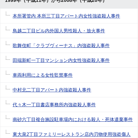
1999年（平成11年）から2008年（平成20年）
本所署管内 本所三丁目アパート内女性強盗殺人事件
鳥越二丁目ビル内外国人男性殺人・放火事件
歌舞伎町「クラブヴィーナス」内強盗殺人事件
田端新町一丁目マンション内女性強盗殺人事件
車両利用による女性監禁事件
中村北二丁目アパート内強盗殺人事件
代々木一丁目書店事務所内強盗殺人事件
南砂六丁目複合施設駐車場内における殺人・死体遺棄事件
東大泉2丁目ファミリーレストラン店内刃物使用強盗傷人