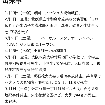
出来事
1月20日（土曜）米国、ブッシュ大統領就任。
2月9日（金曜）愛媛県立宇和島水産高校の実習船「えひ
め丸」が米原子力潜水艦と衝突し沈没。教員と生徒合わ
せて9名が死亡。
3月31日（土曜）ユニバーサル・スタジオ・ジャパン
（USJ）が大阪市にオープン。
4月26日（木曜）小泉純一郎内閣誕生。
6月8日（金曜）大阪教育大学付属池田小学校で、小学生
無差別殺傷事件発生。小学生8名が死亡。大阪府警は、被
疑者宅間守を現行犯逮捕。
7月21日（土曜）明石花火大会歩道橋事故発生。兵庫県で
花火大会の見物客が将棋倒しになり、11名が死亡。
9月1日（土曜）歌舞伎町一丁目雑居ビル火災に伴う多数
焼死事件発生。東京都新宿区のビル火災で44名が死亡。
未解決。