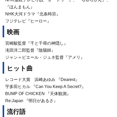
『ほんまもん』
NHK大河ドラマ『北条時宗』
フジテレビ『ヒーロー』
映画
宮崎駿監督『千と千尋の神隠し』
滝田洋二郎監督『陰陽師』
ジャン＝ピエール・ジュネ監督『アメリ』
ヒット曲
レコード大賞 浜崎あゆみ 『Dearest』
宇多田ヒカル 『Can You Keep A Secret?』
BUMP OF CHICKEN 『天体観測』
Re:Japan 『明日があるさ』
流行語