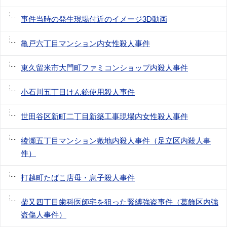
事件当時の発生現場付近のイメージ3D動画
亀戸六丁目マンション内女性殺人事件
東久留米市大門町ファミコンショップ内殺人事件
小石川五丁目けん銃使用殺人事件
世田谷区新町二丁目新築工事現場内女性殺人事件
綾瀬五丁目マンション敷地内殺人事件（足立区内殺人事
件）
打越町たばこ店母・息子殺人事件
柴又四丁目歯科医師宅を狙った緊縛強盗事件（葛飾区内強
盗傷人事件）