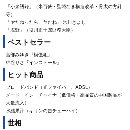
「小泉語録」（米百俵・聖域なき構造改革・骨太の方針
等）
「ヤだねったら、ヤだね」 氷川きよし
「塩爺」（塩川正十郎財務大臣）
ベストセラー
宮部みゆき『模倣犯』
綿谷りさ『インストール』
ヒット商品
ブロードバンド（光ファイバー、ADSL）
メード・イン・チャイナ（低価格・高品質の中国製品が
大量流入）
氷結果汁（キリンの缶チューハイ）
世相