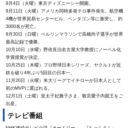
9月4日（火曜）東京ディズニーシー開園。
9月11日（火曜）アメリカ同時多発テロ事件発生。航空機
4機が世界貿易センタービル、ペンタゴン等に激突し、約
3000名が死亡。
9月30日（日曜）ベルリンマラソンで高橋尚子選手が世界
最高記録で優勝。
10月10日（水曜）野依良治名古屋大学教授にノーベル化
学賞授賞が決定。
10月25日（木曜）プロ野球日本シリーズ、ヤクルトが近
鉄を破り4年ぶり5回目の日本一。
11月20日（火曜）米大リーグでイチローが日本人として
初のMVPに選ばれる。
12月1日（土曜）皇太子妃雅子さま、敬宮愛子内親王をご
出産。
テレビ番組
NHK連続テレビ小説『オードリー』、『ちゅらさん』、