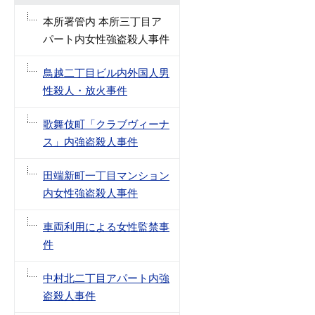
本所署管内 本所三丁目ア
パート内女性強盗殺人事件
鳥越二丁目ビル内外国人男
性殺人・放火事件
歌舞伎町「クラブヴィーナ
ス」内強盗殺人事件
田端新町一丁目マンション
内女性強盗殺人事件
車両利用による女性監禁事
件
中村北二丁目アパート内強
盗殺人事件