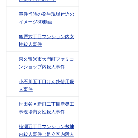
事件当時の発生現場付近の
イメージ3D動画
亀戸六丁目マンション内女
性殺人事件
東久留米市大門町ファミコ
ンショップ内殺人事件
小石川五丁目けん銃使用殺
人事件
世田谷区新町二丁目新築工
事現場内女性殺人事件
綾瀬五丁目マンション敷地
内殺人事件（足立区内殺人