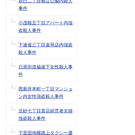
辰巳二丁目都立公園内殺人
事件
小茂根五丁目アパート内強
盗殺人事件
下連雀三丁目薬局店内強盗
殺人事件
日原街道脇崖下女性殺人事
件
西新井本町一丁目マンショ
ン内女性強盗殺人事件
北砂七丁目質店経営者夫婦
強盗殺人事件
下里団地横路上タクシー運