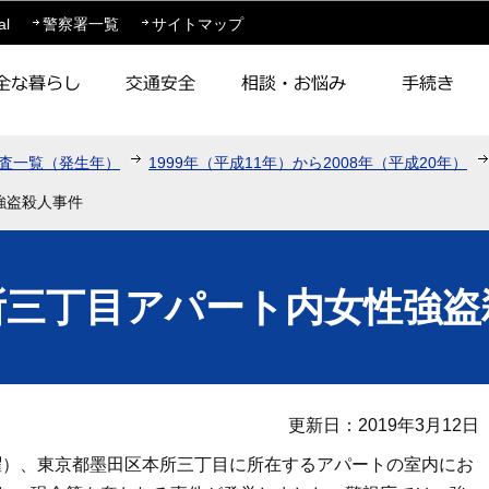
このページの本文へ移動
al
警察署一覧
サイトマップ
査一覧（発生年）
1999年（平成11年）から2008年（平成20年）
強盗殺人事件
所三丁目アパート内女性強盗
更新日：2019年3月12日
（金曜）、東京都墨田区本所三丁目に所在するアパートの室内にお