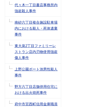
代々木一丁目書店事務所内
強盗殺人事件
南砂六丁目複合施設駐車場
内における殺人・死体遺棄
事件
東大泉2丁目ファミリーレ
ストラン店内刃物使用強盗
傷人事件
上野公園ボート池男性殺人
事件
野方六丁目店舗併用住宅に
おける出火焼死事件
府中市宮西町信用金庫職員