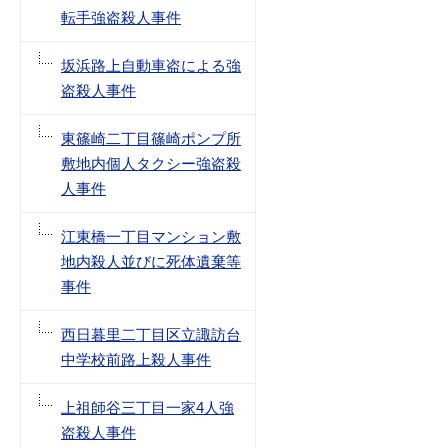
転手強盗殺人事件
坂浜路上自動車盗による強
盗殺人事件
東篠崎二丁目篠崎ポンプ所
敷地内個人タクシー強盗殺
人事件
江東橋一丁目マンション敷
地内殺人並びに死体遺棄等
事件
西日暮里二丁目区立諏訪台
中学校前路上殺人事件
上祖師谷三丁目一家4人強
盗殺人事件