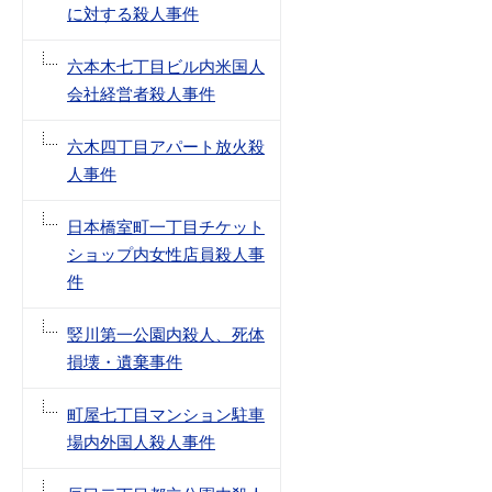
に対する殺人事件
六本木七丁目ビル内米国人
会社経営者殺人事件
六木四丁目アパート放火殺
人事件
日本橋室町一丁目チケット
ショップ内女性店員殺人事
件
竪川第一公園内殺人、死体
損壊・遺棄事件
町屋七丁目マンション駐車
場内外国人殺人事件