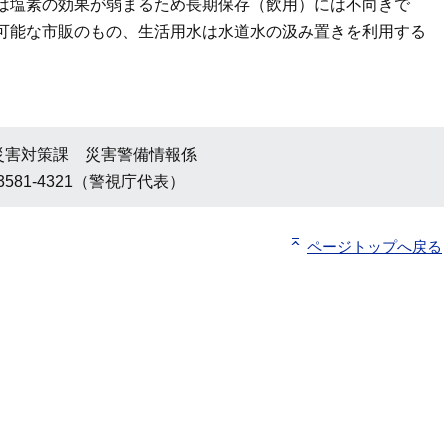
は塩素の効果が弱まるため長期保存（飲用）には不向きで
可能な市販のもの、生活用水は水道水の汲み置きを利用する
災害対策課 災害警備情報係
3581-4321（警視庁代表）
ページトップへ戻る