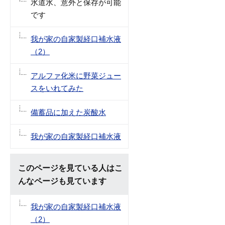
水道水、意外と保存が可能
です
我が家の自家製経口補水液
（2）
アルファ化米に野菜ジュー
スをいれてみた
備蓄品に加えた炭酸水
我が家の自家製経口補水液
このページを見ている人はこ
んなページも見ています
我が家の自家製経口補水液
（2）