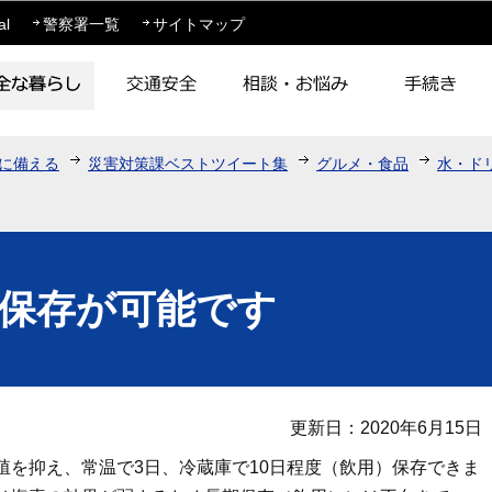
このページの本文へ移動
al
警察署一覧
サイトマップ
に備える
災害対策課ベストツイート集
グルメ・食品
水・ド
保存が可能です
更新日：2020年6月15日
殖を抑え、常温で3日、冷蔵庫で10日程度（飲用）保存できま