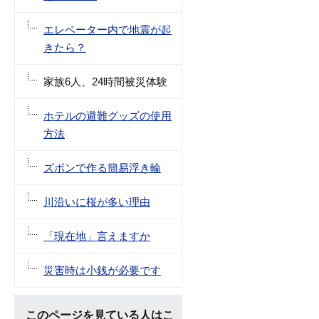
エレベーター内で地震が起
きたら？
家族6人、24時間被災体験
ホテルの避難グッズの使用
方法
ズボンで作る簡易浮き輪
川沿いに桜が多い理由
「現在地」言えますか
災害時は小銭が必要です
このページを見ている人はこ