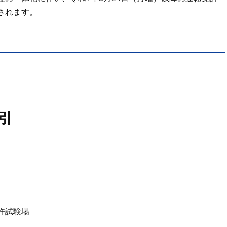
されます。
引
許試験場