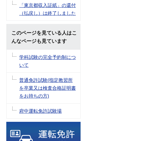
「東京都収入証紙」の還付
（払戻し）は終了しました
このページを見ている人はこ
んなページも見ています
学科試験の完全予約制につ
いて
普通免許試験(指定教習所
を卒業又は検査合格証明書
をお持ちの方)
府中運転免許試験場