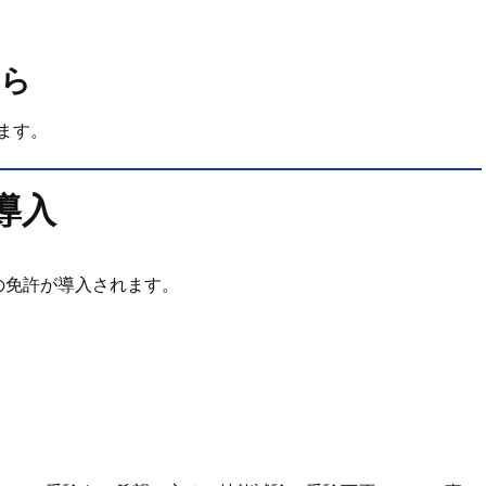
から
ます。
導入
の免許が導入されます。