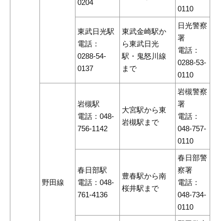
0204
0110
日光警察
東武日光駅
東武金崎駅か
署
電話：
ら東武日光
電話：
0288-54-
駅・鬼怒川線
0288-53-
0137
まで
0110
岩槻警察
岩槻駅
署
大宮駅から東
電話：048-
電話：
岩槻駅まで
756-1142
048-757-
0110
春日部警
春日部駅
察署
豊春駅から南
野田線
電話：048-
電話：
桜井駅まで
761-4136
048-734-
0110