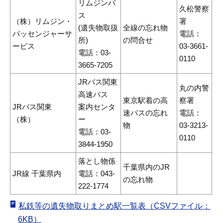
リムジンバ
久松警察
ス
（株）リムジン・
署
(遺失物取扱
全線の忘れ物
パッセンジャーサ
電話：
所)
の問合せ
ービス
03-3661-
電話：03-
0110
3665-7205
JRバス関東
丸の内警
高速バス
東京駅着の高
察署
JRバス関東
案内センタ
速バスの忘れ
電話：
（株）
ー
物
03-3213-
電話：03-
0110
3844-1950
落とし物係
千葉県内のJR
JR線 千葉県内
電話：043-
の忘れ物
222-1774
私鉄等の遺失物取りまとめ駅一覧表（CSVファイル：
6KB）