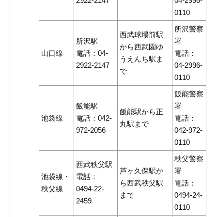
2922-2147
04-2996-
0110
所沢警察
西武球場前駅
所沢駅
署
から西武園ゆ
山口線
電話：04-
電話：
うえんち駅ま
2922-2147
04-2996-
で
0110
飯能警察
飯能駅
署
飯能駅から正
池袋線
電話：042-
電話：
丸駅まで
972-2056
042-972-
0110
秩父警察
西武秩父駅
芦ヶ久保駅か
署
池袋線・
電話：
ら西武秩父駅
電話：
秩父線
0494-22-
まで
0494-24-
2459
0110