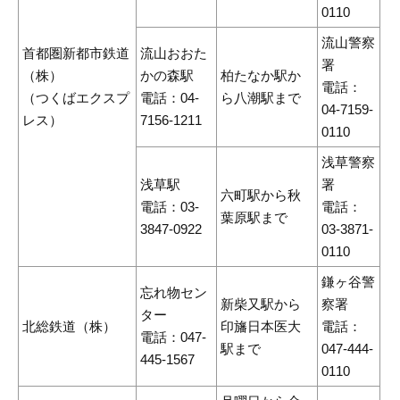
0110
流山警察
首都圏新都市鉄道
流山おおた
署
（株）
かの森駅
柏たなか駅か
電話：
（つくばエクスプ
電話：04-
ら八潮駅まで
04-7159-
レス）
7156-1211
0110
浅草警察
浅草駅
署
六町駅から秋
電話：03-
電話：
葉原駅まで
3847-0922
03-3871-
0110
鎌ヶ谷警
忘れ物セン
新柴又駅から
察署
ター
北総鉄道（株）
印旛日本医大
電話：
電話：047-
駅まで
047-444-
445-1567
0110