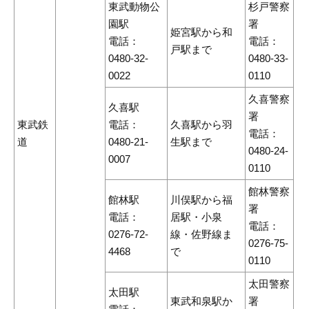
東武動物公
杉戸警察
園駅
署
姫宮駅から和
電話：
電話：
戸駅まで
0480-32-
0480-33-
0022
0110
久喜警察
久喜駅
署
東武鉄
電話：
久喜駅から羽
電話：
道
0480-21-
生駅まで
0480-24-
0007
0110
館林警察
館林駅
川俣駅から福
署
電話：
居駅・小泉
電話：
0276-72-
線・佐野線ま
0276-75-
4468
で
0110
太田警察
太田駅
東武和泉駅か
署