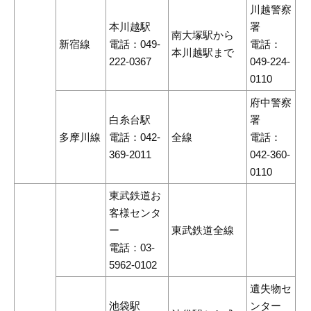
川越警察
本川越駅
署
南大塚駅から
新宿線
電話：049-
電話：
本川越駅まで
222-0367
049-224-
0110
府中警察
白糸台駅
署
多摩川線
電話：042-
全線
電話：
369-2011
042-360-
0110
東武鉄道お
客様センタ
ー
東武鉄道全線
電話：03-
5962-0102
遺失物セ
池袋駅
ンター