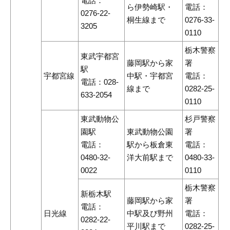
電話：
ら伊勢崎駅・
電話：
0276-22-
桐生線まで
0276-33-
3205
0110
栃木警察
東武宇都宮
藤岡駅から家
署
駅
宇都宮線
中駅・宇都宮
電話：
電話：028-
線まで
0282-25-
633-2054
0110
東武動物公
杉戸警察
園駅
東武動物公園
署
電話：
駅から板倉東
電話：
0480-32-
洋大前駅まで
0480-33-
0022
0110
栃木警察
新栃木駅
藤岡駅から家
署
電話：
日光線
中駅及び野州
電話：
0282-22-
平川駅まで
0282-25-