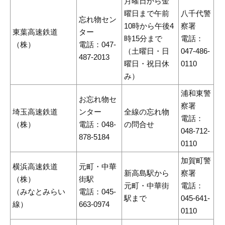
月曜日から金
曜日まで午前
八千代警
忘れ物セン
10時から午後4
察署
東葉高速鉄道
ター
時15分まで
電話：
（株）
電話：047-
（土曜日・日
047-486-
487-2013
曜日・祝日休
0110
み）
浦和東警
お忘れ物セ
察署
埼玉高速鉄道
ンター
全線の忘れ物
電話：
（株）
電話：048-
の問合せ
048-712-
878-5184
0110
加賀町警
横浜高速鉄道
元町・中華
新高島駅から
察署
（株）
街駅
元町・中華街
電話：
（みなとみらい
電話：045-
駅まで
045-641-
線）
663-0974
0110