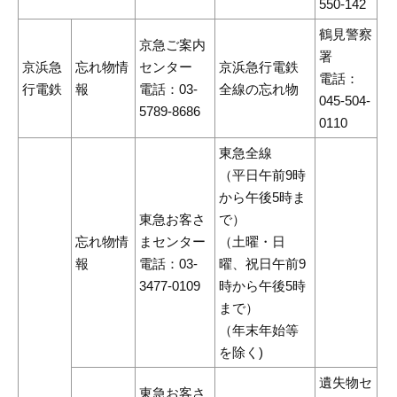
550-142
鶴見警察
京急ご案内
署
京浜急
忘れ物情
センター
京浜急行電鉄
電話：
行電鉄
報
電話：03-
全線の忘れ物
045-504-
5789-8686
0110
東急全線
（平日午前9時
から午後5時ま
東急お客さ
で）
忘れ物情
まセンター
（土曜・日
報
電話：03-
曜、祝日午前9
3477-0109
時から午後5時
まで）
（年末年始等
を除く)
遺失物セ
東急お客さ