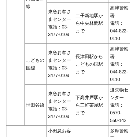
線
高津警察
東急お客さ
二子新地駅か
署
まセンター
ら中央林間駅
電話：
電話：03-
まで
044-822-
3477-0109
0110
高津警察
東急お客さ
長津田駅から
署
こどもの
まセンター
こどもの国駅
電話：
国線
電話：03-
まで
044-822-
3477-0109
0110
遺失物セ
東急お客さ
下高井戸駅か
ンター
まセンター
世田谷線
ら三軒茶屋駅
電話：
電話：03-
まで
0570-
3477-0109
550-142
小田急お客
多摩警察