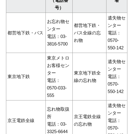
（電話番
署
号）
遺失物セ
お忘れ物セ
都営地下鉄・
ンター
ンター
都営地下鉄・バス
バス全線の忘
電話：
電話：03-
れ物
0570-
3816-5700
550-142
東京メトロ
遺失物セ
お客様セン
ンター
ター
東京地下鉄全
東京地下鉄
電話：
電話：
線の忘れ物
0570-
0570-033-
550-142
555
遺失物セ
忘れ物取扱
ンター
所
京王電鉄全線
京王電鉄全線
電話：
電話：03-
の忘れ物
0570-
3325-6644