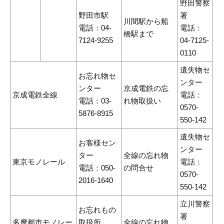
野田警察
野田市駅
署
川間駅から船
電話：04-
電話：
橋駅まで
7124-9255
04-7125-
0110
遺失物セ
お忘れ物セ
ンター
ンター
京成電鉄の忘
京成電鉄全線
電話：
電話：03-
れ物取扱い
0570-
5876-8915
550-142
遺失物セ
お客様セン
ンター
ター
全線の忘れ物
東京モノレール
電話：
電話：050-
の問合せ
0570-
2016-1640
550-142
立川警察
お忘れもの
署
多摩都市モノレー
取扱所
全線の忘れ物