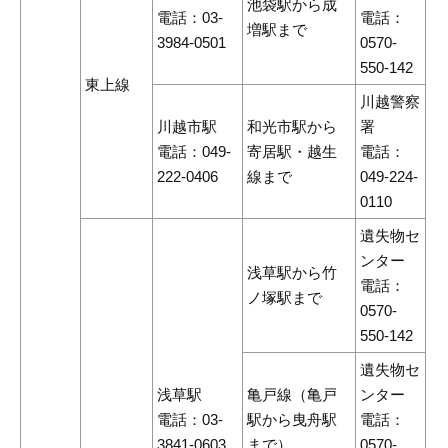
池袋駅から成
電話：03-
電話：
増駅まで
3984-0501
0570-
550-142
東上線
川越警察
川越市駅
和光市駅から
署
電話：049-
寄居駅・越生
電話：
222-0406
線まで
049-224-
0110
遺失物セ
ンター
浅草駅から竹
電話：
ノ塚駅まで
0570-
550-142
遺失物セ
浅草駅
亀戸線（亀戸
ンター
電話：03-
駅から曳舟駅
電話：
3841-0603
まで）
0570-