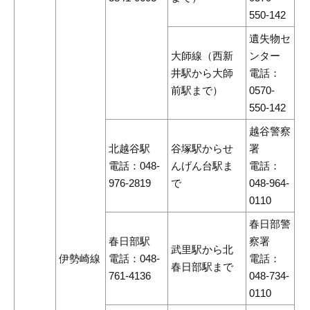
550-142
遺失物セ
大師線（西新
ンター
井駅から大師
電話：
前駅まで）
0570-
550-142
越谷警察
北越谷駅
谷塚駅からせ
署
電話：048-
んげん台駅ま
電話：
976-2819
で
048-964-
0110
春日部警
春日部駅
察署
武里駅から北
伊勢崎線
電話：048-
電話：
春日部駅まで
761-4136
048-734-
0110