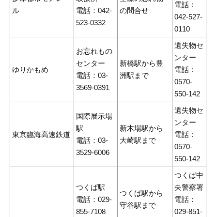
電話：
ル
電話：042-
の問合せ
042-527-
523-0332
0110
遺失物セ
お忘れもの
ンター
センター
新橋駅から豊
ゆりかもめ
電話：
電話：03-
洲駅まで
0570-
3569-0391
550-142
遺失物セ
国際展示場
ンター
駅
新木場駅から
東京臨海高速鉄道
電話：
電話：03-
大崎駅まで
0570-
3529-6006
550-142
つくば中
つくば駅
央警察署
つくば駅から
電話：029-
電話：
守谷駅まで
855-7108
029-851-