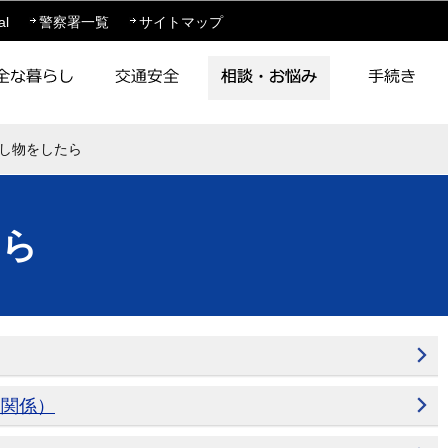
このページの本文へ移動
al
警察署一覧
サイトマップ
し物をしたら
たら
物関係）