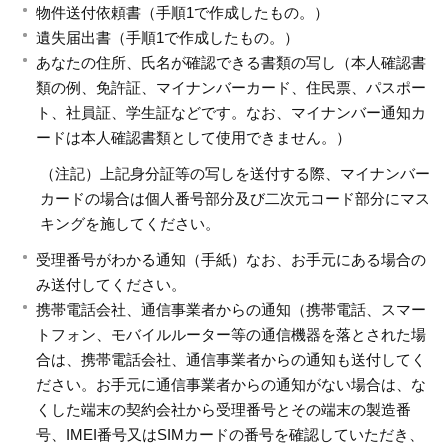
物件送付依頼書（手順1で作成したもの。）
遺失届出書（手順1で作成したもの。）
あなたの住所、氏名が確認できる書類の写し（本人確認書
類の例、免許証、マイナンバーカード、住民票、パスポー
ト、社員証、学生証などです。なお、マイナンバー通知カ
ードは本人確認書類として使用できません。）
（注記）上記身分証等の写しを送付する際、マイナンバー
カードの場合は個人番号部分及び二次元コード部分にマス
キングを施してください。
受理番号がわかる通知（手紙）なお、お手元にある場合の
み送付してください。
携帯電話会社、通信事業者からの通知（携帯電話、スマー
トフォン、モバイルルーター等の通信機器を落とされた場
合は、携帯電話会社、通信事業者からの通知も送付してく
ださい。お手元に通信事業者からの通知がない場合は、な
くした端末の契約会社から受理番号とその端末の製造番
号、IMEI番号又はSIMカードの番号を確認していただき、