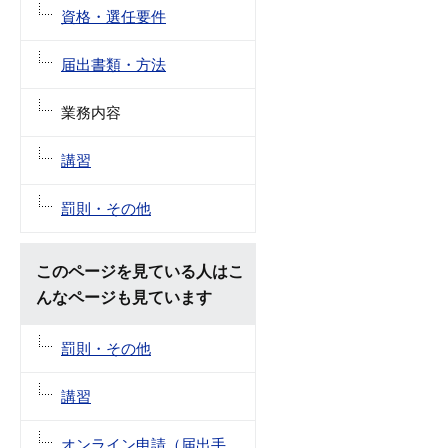
資格・選任要件
届出書類・方法
業務内容
講習
罰則・その他
このページを見ている人はこ
んなページも見ています
罰則・その他
講習
オンライン申請（届出手