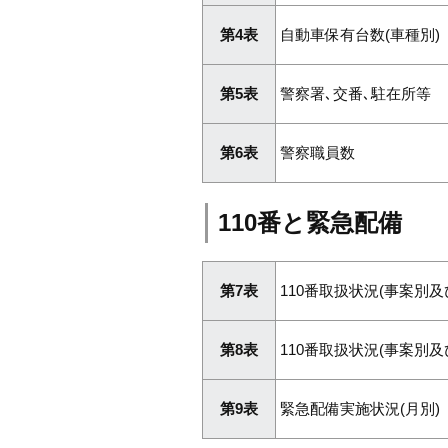
第4表
自動車保有台数(車種別)
第5表
警察署､交番､駐在所等
第6表
警察職員数
110番と緊急配備
第7表
110番取扱状況(事案別及
第8表
110番取扱状況(事案別及
第9表
緊急配備実施状況(月別)