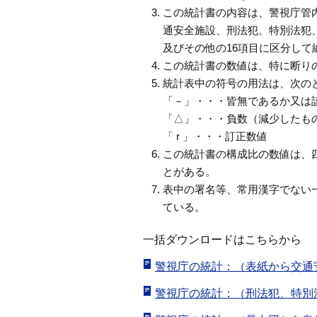
この統計書の内容は、警視庁管内
通安全施設、刑法犯、特別法犯
及びその他の16項目に区分して
この統計書の数値は、特に断りの
統計表中の符号の用法は、次の
「－」・・・皆無であるか又は
「△」・・・負数（減少したも
「 r 」・・・訂正数値
この統計書の構成比の数値は、四
とがある。
表中の署名等、常用漢字でない
ている。
一括ダウンロードはこちらから
警視庁の統計：（表紙から交通安全
警視庁の統計：（刑法犯、特別法犯