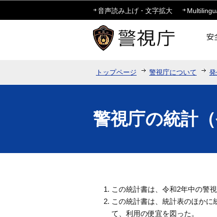
音声読み上げ・文字拡大
Multilingu
トップページ
警視庁について
発
警視庁の統計（
この統計書は、令和2年中の警
この統計書は、統計表のほかに
て、利用の便宜を図った。