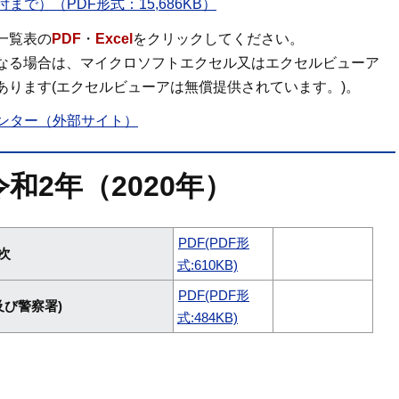
で）（PDF形式：15,686KB）
一覧表の
PDF
・
Excel
をクリックしてください。
なる場合は、マイクロソフトエクセル又はエクセルビューア
あります(エクセルビューアは無償提供されています。)。
ンター（外部サイト）
和2年（2020年）
PDF(PDF形
次
式:610KB)
PDF(PDF形
及び警察署)
式:484KB)