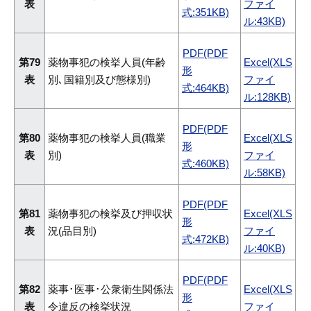
表
ファイ
式:351KB)
ル:43KB)
PDF(PDF
第79
薬物事犯の検挙人員(年齢
Excel(XLS
形
表
別､国籍別及び態様別)
ファイ
式:464KB)
ル:128KB)
PDF(PDF
第80
薬物事犯の検挙人員(職業
Excel(XLS
形
表
別)
ファイ
式:460KB)
ル:58KB)
PDF(PDF
第81
薬物事犯の検挙及び押収状
Excel(XLS
形
表
況(品目別)
ファイ
式:472KB)
ル:40KB)
PDF(PDF
第82
薬事･医事･公衆衛生関係法
Excel(XLS
形
表
令違反の検挙状況
ファイ