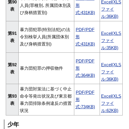
第90
Excel(XLS
人員(罪種別､所属団体別及
形
表
ファイ
び身柄措置別)
式:431KB)
ル:36KB)
暴力団犯罪(特別法犯)の法
PDF(PDF
第91
Excel(XLS
令別検挙人員(所属団体別
形
表
ファイ
及び身柄措置別)
式:431KB)
ル:35KB)
PDF(PDF
第92
Excel(XLS
暴力団犯罪の押収物件
形
表
ファイ
式:364KB)
ル:36KB)
暴力団対策法に基づく中止
PDF(PDF
第93
命令等発出状況及び東京都
Excel(XLS
形
表
暴力団排除条例違反の措置
ファイ
式:734KB)
状況
ル:62KB)
少年