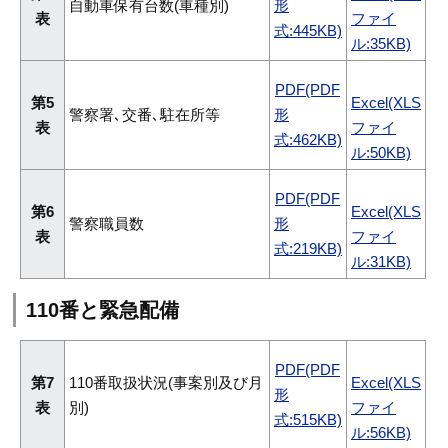
自動車保有台数(車種別)
形
表
ファイ
式:445KB)
ル:35KB)
PDF(PDF
第5
Excel(XLS
警察署､交番､駐在所等
形
表
ファイ
式:462KB)
ル:50KB)
PDF(PDF
第6
Excel(XLS
警察職員数
形
表
ファイ
式:219KB)
ル:31KB)
110番と緊急配備
PDF(PDF
第7
110番取扱状況(事案別及び月
Excel(XLS
形
表
別)
ファイ
式:515KB)
ル:56KB)