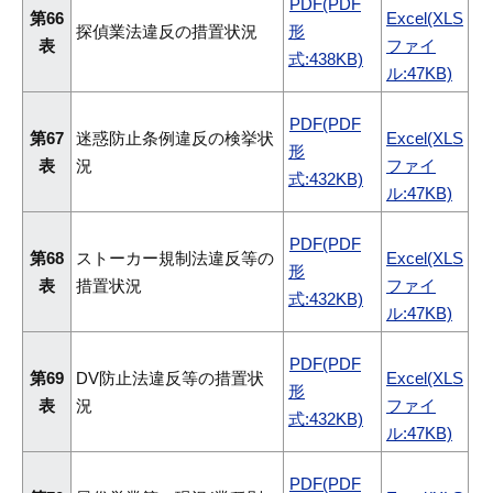
PDF(PDF
第66
Excel(XLS
探偵業法違反の措置状況
形
表
ファイ
式:438KB)
ル:47KB)
PDF(PDF
第67
迷惑防止条例違反の検挙状
Excel(XLS
形
表
況
ファイ
式:432KB)
ル:47KB)
PDF(PDF
第68
ストーカー規制法違反等の
Excel(XLS
形
表
措置状況
ファイ
式:432KB)
ル:47KB)
PDF(PDF
第69
DV防止法違反等の措置状
Excel(XLS
形
表
況
ファイ
式:432KB)
ル:47KB)
PDF(PDF