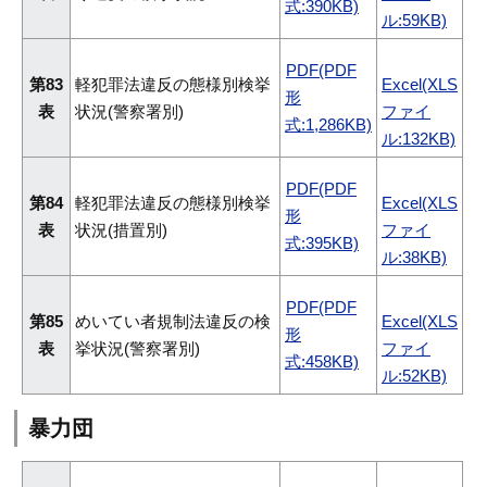
式:390KB)
ル:59KB)
PDF(PDF
第83
軽犯罪法違反の態様別検挙
Excel(XLS
形
表
状況(警察署別)
ファイ
式:1,286KB)
ル:132KB)
PDF(PDF
第84
軽犯罪法違反の態様別検挙
Excel(XLS
形
表
状況(措置別)
ファイ
式:395KB)
ル:38KB)
PDF(PDF
第85
めいてい者規制法違反の検
Excel(XLS
形
表
挙状況(警察署別)
ファイ
式:458KB)
ル:52KB)
暴力団