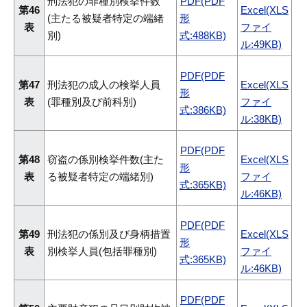
刑法犯の罪種別検挙件数
PDF(PDF
第46
Excel(XLS
(主たる被疑者特定の端緒
形
表
ファイ
別)
式:488KB)
ル:49KB)
PDF(PDF
第47
刑法犯の成人の検挙人員
Excel(XLS
形
表
(罪種別及び前科別)
ファイ
式:386KB)
ル:38KB)
PDF(PDF
第48
窃盗の係別検挙件数(主た
Excel(XLS
形
表
る被疑者特定の端緒別)
ファイ
式:365KB)
ル:46KB)
PDF(PDF
第49
刑法犯の係別及び身柄措置
Excel(XLS
形
表
別検挙人員(包括罪種別)
ファイ
式:365KB)
ル:46KB)
PDF(PDF