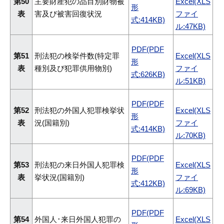
第50
主要財産犯の品目別財物被
Excel(XLS
形
表
害及び被害回復状況
ファイ
式:414KB)
ル:47KB)
PDF(PDF
第51
刑法犯の検挙件数(特定罪
Excel(XLS
形
表
種別及び犯罪供用物別)
ファイ
式:626KB)
ル:51KB)
PDF(PDF
第52
刑法犯の外国人犯罪検挙状
Excel(XLS
形
表
況(国籍別)
ファイ
式:414KB)
ル:70KB)
PDF(PDF
第53
刑法犯の来日外国人犯罪検
Excel(XLS
形
表
挙状況(国籍別)
ファイ
式:412KB)
ル:69KB)
PDF(PDF
第54
外国人･来日外国人犯罪の
Excel(XLS