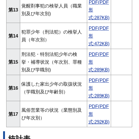
PDF(PDF
覚醒剤事犯の検挙人員（職業
第13
形
別及び年次別)
式:287KB)
PDF(PDF
犯罪少年（刑法犯）の検挙人
第14
形
員（年次別）
式:472KB)
刑法犯・特別法犯少年の検
PDF(PDF
第15
挙・補導状況（年次別、罪種
形
別及び学職別)
式:289KB)
PDF(PDF
保護した家出少年の取扱状況
第16
形
（学職別及び年齢別）
式:289KB)
PDF(PDF
風俗営業等の状況（業態別及
第17
形
び年次別）
式:292KB)
統計表