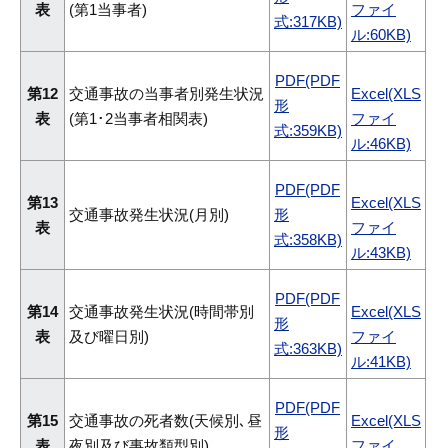
表
(第1当事者)
ファイ
式:317KB)
ル:60KB)
PDF(PDF
第12
交通事故の当事者別発生状況
Excel(XLS
形
表
(第1･2当事者相関表)
ファイ
式:359KB)
ル:46KB)
PDF(PDF
第13
Excel(XLS
交通事故発生状況(月別)
形
表
ファイ
式:358KB)
ル:43KB)
PDF(PDF
第14
交通事故発生状況(時間帯別
Excel(XLS
形
表
及び曜日別)
ファイ
式:363KB)
ル:41KB)
PDF(PDF
第15
交通事故の死者数(天候別､昼
Excel(XLS
形
表
夜別及び事故類型別)
ファイ