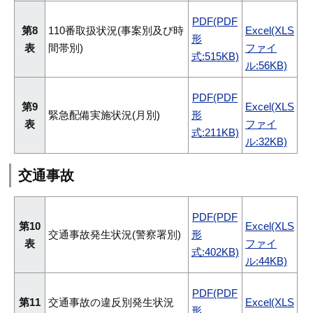
PDF(PDF
第8
110番取扱状況(事案別及び時
Excel(XLS
形
表
間帯別)
ファイ
式:515KB)
ル:56KB)
PDF(PDF
第9
Excel(XLS
緊急配備実施状況(月別)
形
表
ファイ
式:211KB)
ル:32KB)
交通事故
PDF(PDF
第10
Excel(XLS
交通事故発生状況(警察署別)
形
表
ファイ
式:402KB)
ル:44KB)
PDF(PDF
第11
交通事故の違反別発生状況
Excel(XLS
形