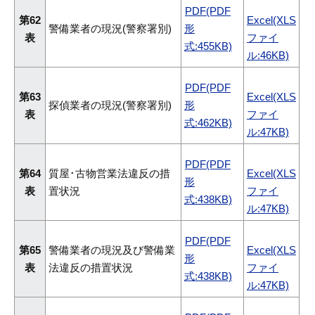
PDF(PDF
第62
Excel(XLS
警備業者の現況(警察署別)
形
表
ファイ
式:455KB)
ル:46KB)
PDF(PDF
第63
Excel(XLS
探偵業者の現況(警察署別)
形
表
ファイ
式:462KB)
ル:47KB)
PDF(PDF
第64
質屋･古物営業法違反の措
Excel(XLS
形
表
置状況
ファイ
式:438KB)
ル:47KB)
PDF(PDF
第65
警備業者の現況及び警備業
Excel(XLS
形
表
法違反の措置状況
ファイ
式:438KB)
ル:47KB)