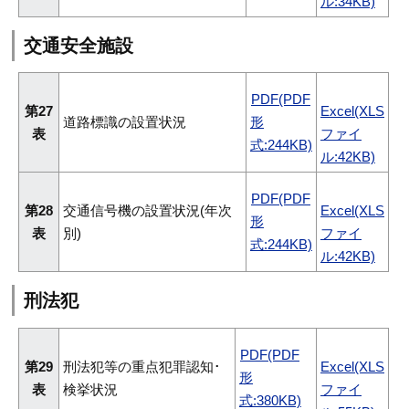
ル:34KB)
交通安全施設
PDF(PDF
第27
Excel(XLS
道路標識の設置状況
形
表
ファイ
式:244KB)
ル:42KB)
PDF(PDF
第28
交通信号機の設置状況(年次
Excel(XLS
形
表
別)
ファイ
式:244KB)
ル:42KB)
刑法犯
PDF(PDF
第29
刑法犯等の重点犯罪認知･
Excel(XLS
形
表
検挙状況
ファイ
式:380KB)