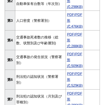
第2
形
自動車保有台数等（年次別）
式:298KB)
PDF(PDF
第3
人口密度（警察署別）
形
式:476KB)
PDF(PDF
交通事故死者数の推移（総
第4
形
数、状態別及び年齢層別)
式:288KB)
PDF(PDF
交通事故の発生状況（警察署
第5
形
別）
式:509KB)
PDF(PDF
刑法犯の認知状況（警察署
第6
形
別）
式:529KB)
PDF(PDF
刑法犯の認知状況（月別及び
第7
形
罪種別）