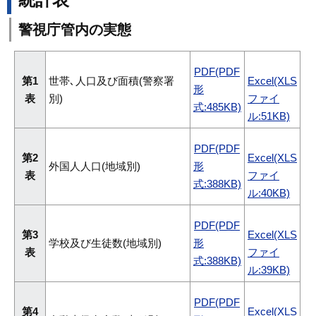
警視庁管内の実態
PDF(PDF
第1
世帯､人口及び面積(警察署
Excel(XLS
形
表
別)
ファイ
式:485KB)
ル:51KB)
PDF(PDF
第2
Excel(XLS
外国人人口(地域別)
形
表
ファイ
式:388KB)
ル:40KB)
PDF(PDF
第3
Excel(XLS
学校及び生徒数(地域別)
形
表
ファイ
式:388KB)
ル:39KB)
PDF(PDF
第4
Excel(XLS