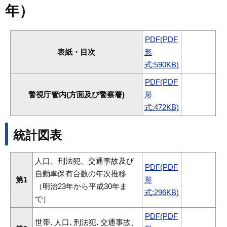
年）
PDF(PDF
表紙・目次
形
式:590KB)
PDF(PDF
警視庁管内(方面及び警察署)
形
式:472KB)
統計図表
人口、刑法犯、交通事故及び
PDF(PDF
自動車保有台数の年次推移
第1
形
（明治23年から平成30年ま
式:296KB)
で）
PDF(PDF
世帯､人口､刑法犯､交通事故、