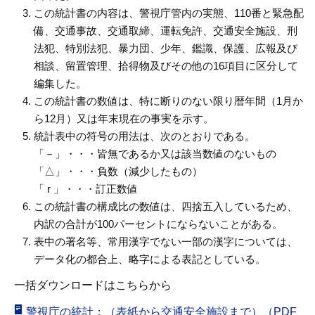
この統計書の内容は、警視庁管内の実態、110番と緊急配
備、交通事故、交通取締、運転免許、交通安全施設、刑
法犯、特別法犯、暴力団、少年、鑑識、保護、広報及び
相談、留置管理、拾得物及びその他の16項目に区分して
編集した。
この統計書の数値は、特に断りのない限り暦年間（1月か
ら12月）又は年末現在の事実を示す。
統計表中の符号の用法は、次のとおりである。
「－」・・・皆無であるか又は該当数値のないもの
「△」・・・負数（減少したもの）
「 r 」・・・訂正数値
この統計書の構成比の数値は、四捨五入しているため、
内訳の合計が100パーセントにならないことがある。
表中の署名等、常用漢字でない一部の漢字については、
データ化の都合上、略字による表記としている。
一括ダウンロードはこちらから
警視庁の統計：（表紙から交通安全施設まで）（PDF