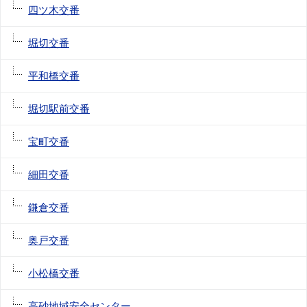
四ツ木交番
堀切交番
平和橋交番
堀切駅前交番
宝町交番
細田交番
鎌倉交番
奥戸交番
小松橋交番
高砂地域安全センター