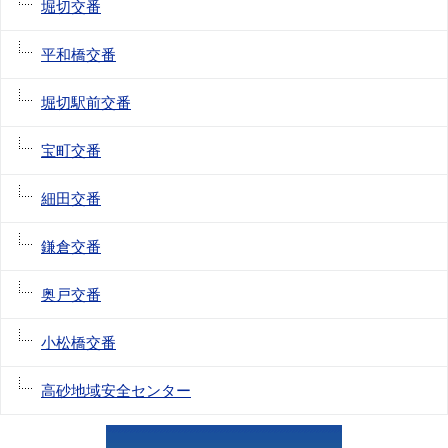
堀切交番
平和橋交番
堀切駅前交番
宝町交番
細田交番
鎌倉交番
奥戸交番
小松橋交番
高砂地域安全センター