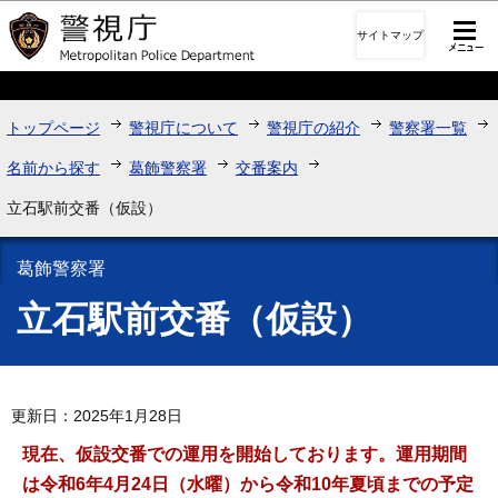
このページの本文へ移動
サイトマップ
トップページ
警視庁について
警視庁の紹介
警察署一覧
名前から探す
葛飾警察署
交番案内
立石駅前交番（仮設）
葛飾警察署
立石駅前交番（仮設）
更新日：2025年1月28日
現在、仮設交番での運用を開始しております。運用期間
は令和6年4月24日（水曜）から令和10年夏頃までの予定