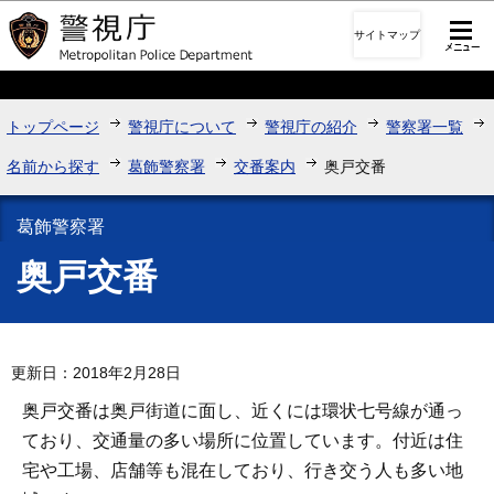
このページの本文へ移動
サイトマップ
トップページ
警視庁について
警視庁の紹介
警察署一覧
名前から探す
葛飾警察署
交番案内
奥戸交番
葛飾警察署
奥戸交番
更新日：2018年2月28日
奥戸交番は奥戸街道に面し、近くには環状七号線が通っ
ており、交通量の多い場所に位置しています。付近は住
宅や工場、店舗等も混在しており、行き交う人も多い地