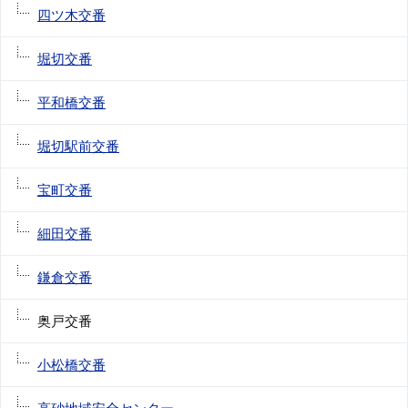
四ツ木交番
堀切交番
平和橋交番
堀切駅前交番
宝町交番
細田交番
鎌倉交番
奥戸交番
小松橋交番