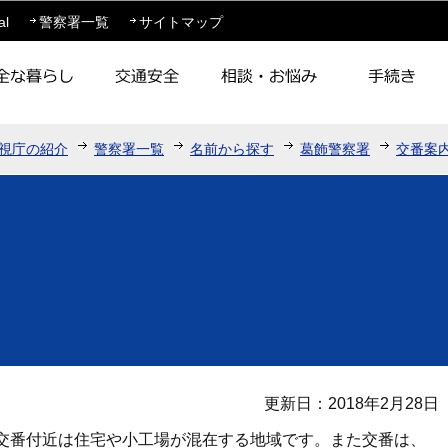
このページの本文へ移動
al
警察署一覧
サイトマップ
視庁の紹介
警察署一覧
名前から探す
葛飾警察署
交番案
更新日：2018年2月28日
交番付近は住宅や小工場が混在する地域です。また交番は、