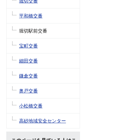
堀切交番
平和橋交番
堀切駅前交番
宝町交番
細田交番
鎌倉交番
奥戸交番
小松橋交番
高砂地域安全センター