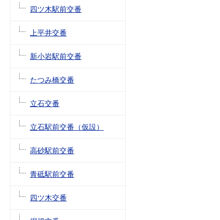
四ツ木駅前交番
上平井交番
新小岩駅前交番
たつみ橋交番
立石交番
立石駅前交番（仮設）
高砂駅前交番
青砥駅前交番
四ツ木交番