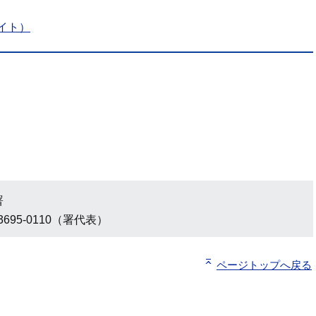
イト）
署
3695-0110（署代表）
ページトップへ戻る