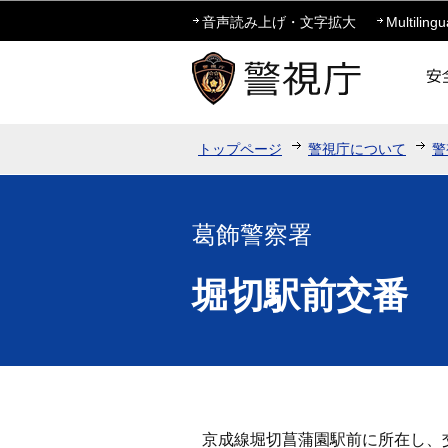
音声読み上げ・文字拡大
Multilingu
トップページ
警視庁について
警
葛飾警察署
堀切駅前交番
京成線堀切菖蒲園駅前に所在し、