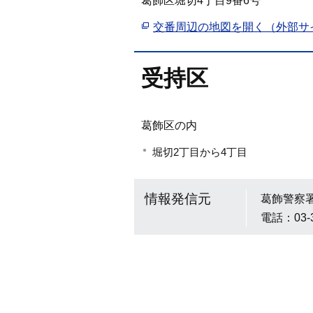
葛飾区堀切4丁目9番6号
交番周辺の地図を開く（外部サ
受持区
葛飾区の内
堀切2丁目から4丁目
情報発信元
葛飾警察
電話：03-