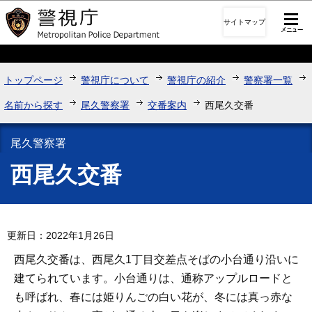
このページの本文へ移動
サイトマップ
トップページ
警視庁について
警視庁の紹介
警察署一覧
名前から探す
尾久警察署
交番案内
西尾久交番
尾久警察署
西尾久交番
更新日：2022年1月26日
西尾久交番は、西尾久1丁目交差点そばの小台通り沿いに
建てられています。小台通りは、通称アップルロードと
も呼ばれ、春には姫りんごの白い花が、冬には真っ赤な