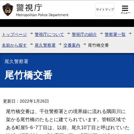
このページの本文へ移動
サイトマップ
トップページ
警視庁について
警視庁の紹介
警察署一覧
名前から探す
尾久警察署
交番案内
尾竹橋交番
尾久警察署
尾竹橋交番
更新日：2022年1月26日
尾竹橋交番は、千住警察署との境界線に流れる隅田川に
架かる尾竹橋のたもとに建てられています。管轄区域で
ある町屋5･6･7丁目は、以前、尾久10丁目と呼ばれていた