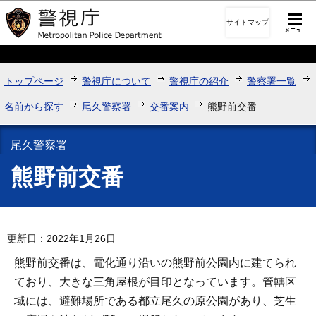
このページの本文へ移動
サイトマップ
トップページ
警視庁について
警視庁の紹介
警察署一覧
名前から探す
尾久警察署
交番案内
熊野前交番
尾久警察署
熊野前交番
更新日：2022年1月26日
熊野前交番は、電化通り沿いの熊野前公園内に建てられ
ており、大きな三角屋根が目印となっています。管轄区
域には、避難場所である都立尾久の原公園があり、芝生