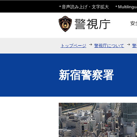
音声読み上げ・文字拡大
Multilingu
トップページ
警視庁について
警
新宿警察署