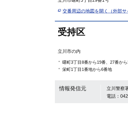
立川市曙町3丁目29番1号
交番周辺の地図を開く（外部サ
受持区
立川市の内
曙町3丁目8番から19番、27番から
栄町1丁目1番地から6番地
情報発信元
立川警察
電話：042