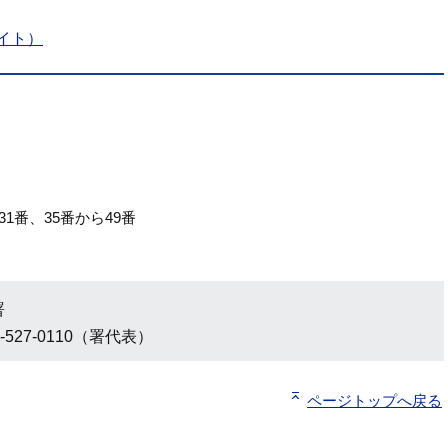
イト）
31番、35番から49番
署
-527-0110（署代表）
ページトップへ戻る