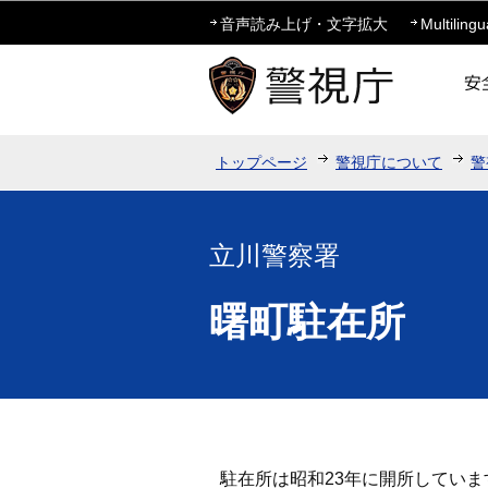
音声読み上げ・文字拡大
Multilingu
トップページ
警視庁について
警
立川警察署
曙町駐在所
駐在所は昭和23年に開所していま