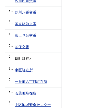
砂川四番交番
砂川八番交番
国立駅前交番
富士見台交番
谷保交番
曙町駐在所
東区駐在所
一番町六丁目駐在所
若葉町駐在所
中区地域安全センター