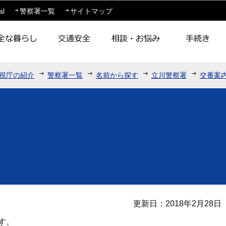
このページの本文へ移動
al
警察署一覧
サイトマップ
視庁の紹介
警察署一覧
名前から探す
立川警察署
交番案
更新日：2018年2月28日
す。