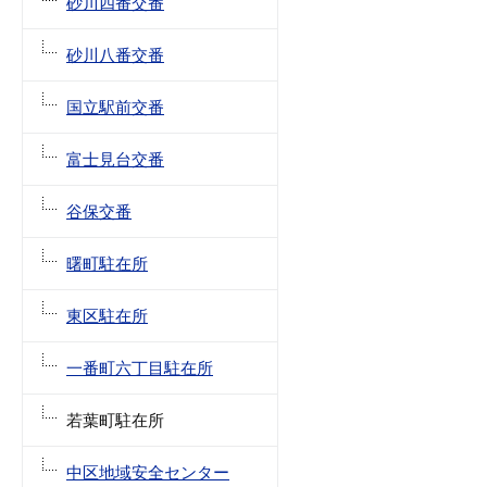
砂川四番交番
砂川八番交番
国立駅前交番
富士見台交番
谷保交番
曙町駐在所
東区駐在所
一番町六丁目駐在所
若葉町駐在所
中区地域安全センター