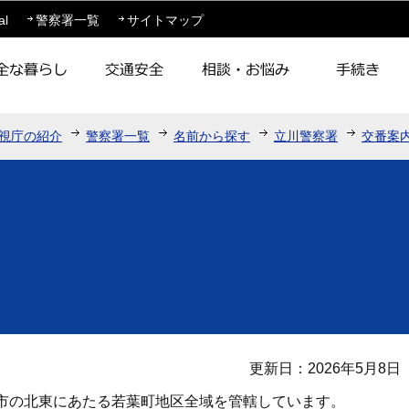
このページの本文へ移動
al
警察署一覧
サイトマップ
視庁の紹介
警察署一覧
名前から探す
立川警察署
交番案
更新日：2026年5月8日
市の北東にあたる若葉町地区全域を管轄しています。