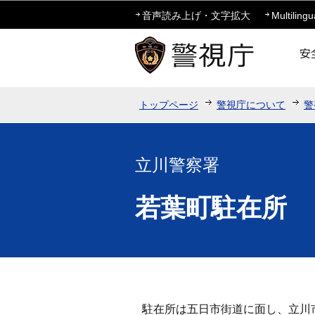
音声読み上げ・文字拡大
Multilingu
トップページ
警視庁について
警
立川警察署
若葉町駐在所
駐在所は五日市街道に面し、立川