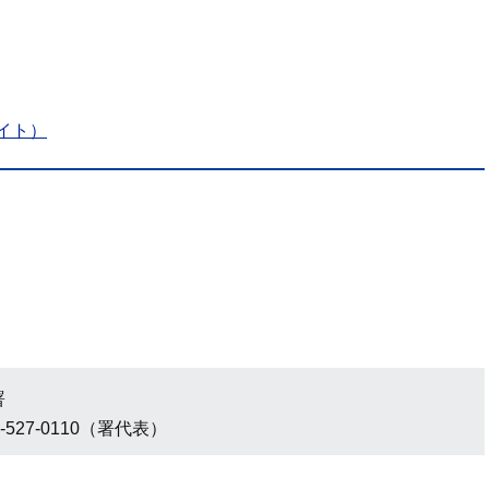
イト）
署
-527-0110（署代表）