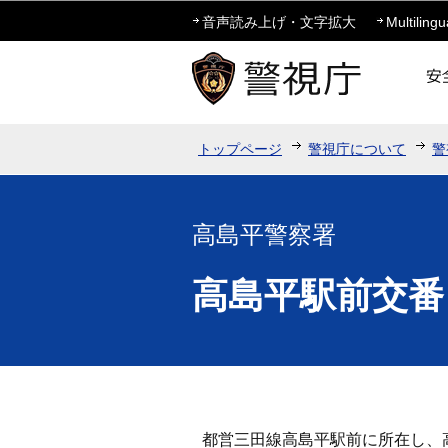
音声読み上げ・文字拡大
Multilingu
トップページ
警視庁について
警
高島平警察署
高島平駅前交番
都営三田線高島平駅前に所在し、