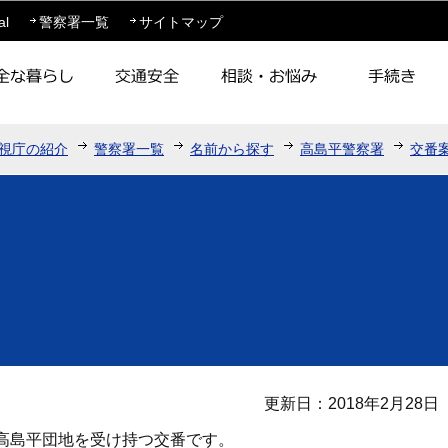
このページの本文へ移動
al
警察署一覧
サイトマップ
視庁の紹介
警察署一覧
名前から探す
高島平警察署
交番
更新日：2018年2月28日
高島平団地を受け持つ交番です。