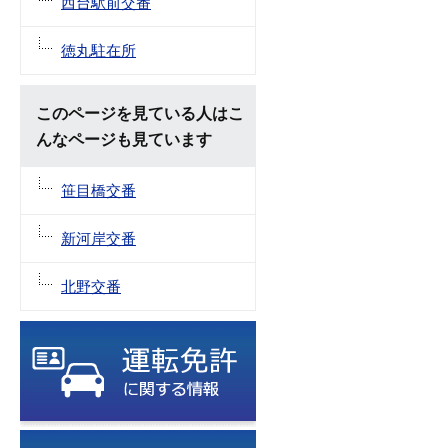
西台駅前交番
徳丸駐在所
このページを見ている人はこ
んなページも見ています
笹目橋交番
新河岸交番
北野交番