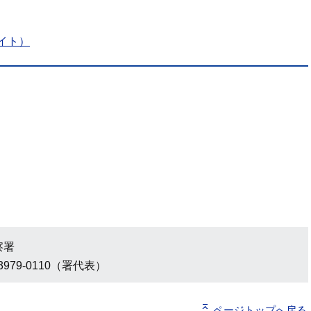
イト）
察署
3979-0110（署代表）
ページトップへ戻る