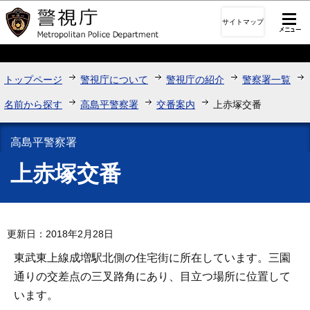
このページの本文へ移動
サイトマップ
トップページ
警視庁について
警視庁の紹介
警察署一覧
名前から探す
高島平警察署
交番案内
上赤塚交番
高島平警察署
上赤塚交番
更新日：2018年2月28日
東武東上線成増駅北側の住宅街に所在しています。三園
通りの交差点の三叉路角にあり、目立つ場所に位置して
います。