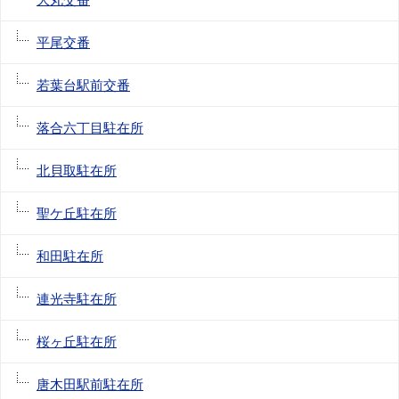
平尾交番
若葉台駅前交番
落合六丁目駐在所
北貝取駐在所
聖ケ丘駐在所
和田駐在所
連光寺駐在所
桜ヶ丘駐在所
唐木田駅前駐在所