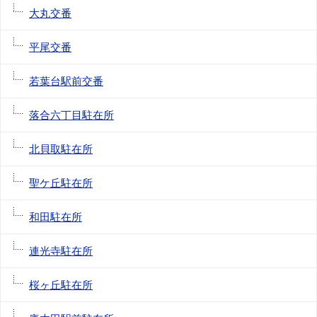
大丸交番
平尾交番
若葉台駅前交番
落合六丁目駐在所
北貝取駐在所
聖ケ丘駐在所
和田駐在所
連光寺駐在所
桜ヶ丘駐在所