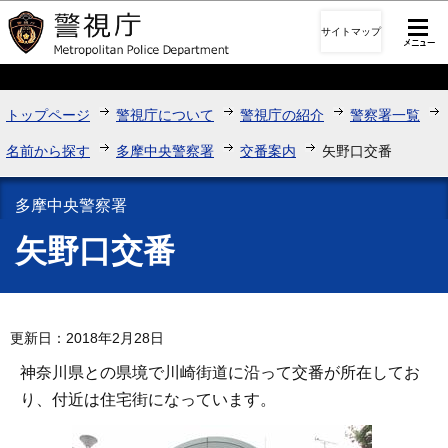
このページの本文へ移動
サイトマップ
トップページ
警視庁について
警視庁の紹介
警察署一覧
名前から探す
多摩中央警察署
交番案内
矢野口交番
多摩中央警察署
矢野口交番
更新日：2018年2月28日
神奈川県との県境で川崎街道に沿って交番が所在してお
り、付近は住宅街になっています。