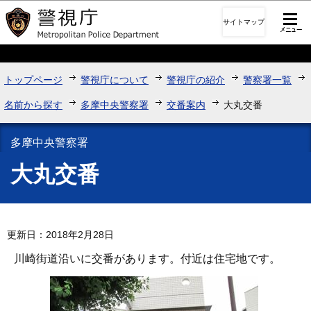
このページの本文へ移動
サイトマップ
トップページ
警視庁について
警視庁の紹介
警察署一覧
名前から探す
多摩中央警察署
交番案内
大丸交番
多摩中央警察署
大丸交番
更新日：2018年2月28日
川崎街道沿いに交番があります。付近は住宅地です。