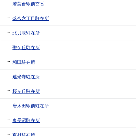
若葉台駅前交番
落合六丁目駐在所
北貝取駐在所
聖ケ丘駐在所
和田駐在所
連光寺駐在所
桜ヶ丘駐在所
唐木田駅前駐在所
東長沼駐在所
百村駐在所