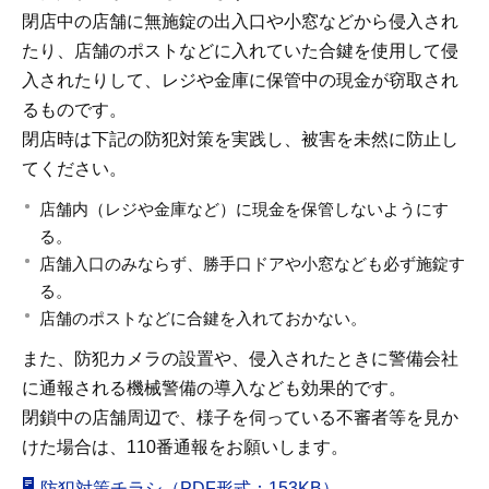
閉店中の店舗に無施錠の出入口や小窓などから侵入され
たり、店舗のポストなどに入れていた合鍵を使用して侵
入されたりして、レジや金庫に保管中の現金が窃取され
るものです。
閉店時は下記の防犯対策を実践し、被害を未然に防止し
てください。
店舗内（レジや金庫など）に現金を保管しないようにす
る。
店舗入口のみならず、勝手口ドアや小窓なども必ず施錠す
る。
店舗のポストなどに合鍵を入れておかない。
また、防犯カメラの設置や、侵入されたときに警備会社
に通報される機械警備の導入なども効果的です。
閉鎖中の店舗周辺で、様子を伺っている不審者等を見か
けた場合は、110番通報をお願いします。
防犯対策チラシ（PDF形式：153KB）